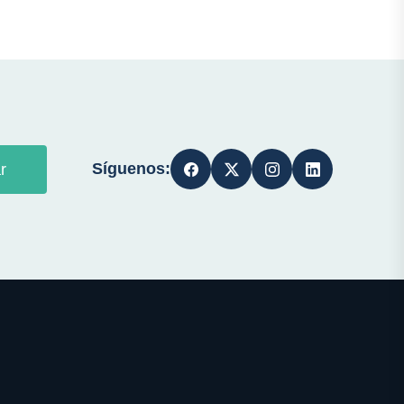
Síguenos:
r