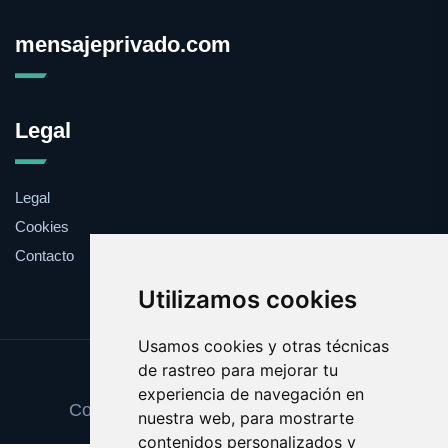
mensajeprivado.com
Legal
Legal
Cookies
Contacto
Utilizamos cookies
Usamos cookies y otras técnicas
de rastreo para mejorar tu
Update cookies preferences
experiencia de navegación en
Copyright © 2025 mensajeprivado.com
nuestra web, para mostrarte
contenidos personalizados y